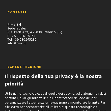
CONTATTI
Fimo Srl
Sede legale:
Via Breda Alta, 4 25030 Brandico (BS)
P. IVA 00817120173
Tel: +39 030.975282
info@fimo.it
SCHEDE TECNICHE
Il rispetto della tua privacy è la nostra
Sei un operatore del settore ?
priorità
Chiedi accreditamento alla nostra area riservata per consultare
tutte le schede tecniche dei nostri prodotti:
Utilizziamo tecnologie, quali quelle dei cookie, ed elaboriamo i dati
personali, quali gli indirizzi IP e gli identificatori dei cookie, per
AREA RISERVATA
personalizzare l'esperienza di navigazione e monitorare le visite. Fai
clic sotto per acconsentire all'utilizzo di questa tecnologia e al