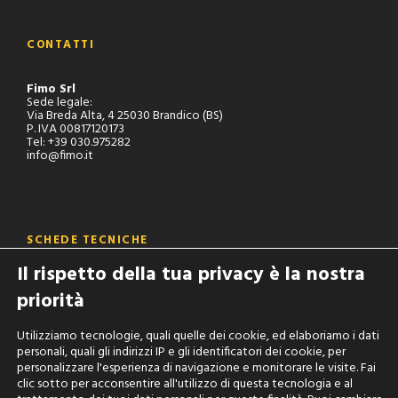
CONTATTI
Fimo Srl
Sede legale:
Via Breda Alta, 4 25030 Brandico (BS)
P. IVA 00817120173
Tel: +39 030.975282
info@fimo.it
SCHEDE TECNICHE
Il rispetto della tua privacy è la nostra
Sei un operatore del settore ?
priorità
Chiedi accreditamento alla nostra area riservata per consultare
tutte le schede tecniche dei nostri prodotti:
Utilizziamo tecnologie, quali quelle dei cookie, ed elaboriamo i dati
personali, quali gli indirizzi IP e gli identificatori dei cookie, per
AREA RISERVATA
personalizzare l'esperienza di navigazione e monitorare le visite. Fai
clic sotto per acconsentire all'utilizzo di questa tecnologia e al