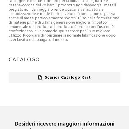
Detergente multiuso idoneo per la pulizia di telai, ruote e
catena-corona dei ko kart. Il prodotto non danneggia i metalli
pregiati, non danneggia o rende opaca la verniciatura e
l’anodizzazione e rende facile e veloce l’operazione di pulizia
anche di mezzi particolarmente sporchi. L’uso nella formulazione
di materie prime di ultima generazione migliora l’impatto
ambientale del prodotto. Il prodotto è pronto per l’uso ed è
confezionato in un comodo spruzzatore per il suo migliore
utilizzo. Ricordarsi di ripristinare la normale lubrificazione dopo
aver lavato ed asciugato il mezzo.
CATALOGO
Scarica Catalogo Kart
Desideri ricevere maggiori informazioni